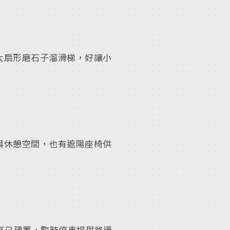
大扇形磨石子溜滑梯，好讓小
與休憩空間，也有遮陽座椅供
區已建置，臨時停車場與路邊