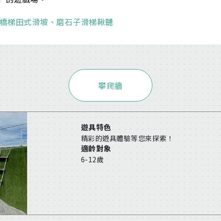
橋
梯田式滑坡、磨石子滑梯
鞦韆
攀爬牆
遊具特色
精彩的遊具體驗等您來探索！
適齡對象
6-12歲