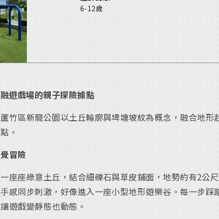
6-12歲
共融遊戲場的親子探險據點
，蘆竹區新龍公園以土丘輪廓與埤塘坡紋為概念，融合地形
亮點。
觸覺冒險
一座座綠意土丘，結合細礫石與草皮鋪面，地勢約有2公
與手感同步刺激，好像進入一座小型地形遊樂谷。每一步踩
，讓遊戲變靜態也動態。