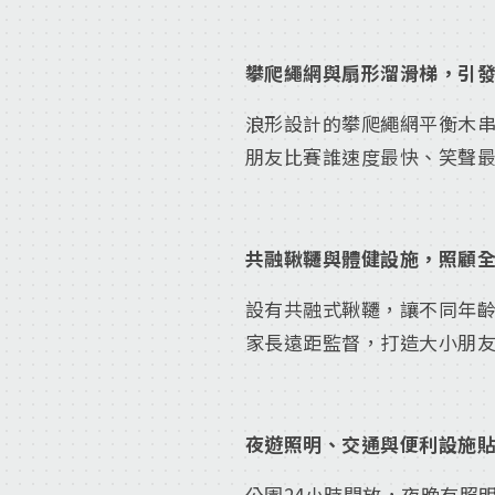
攀爬繩網與扇形溜滑梯，引
浪形設計的攀爬繩網平衡木
朋友比賽誰速度最快、笑聲
共融鞦韆與體健設施，照顧
設有共融式鞦韆，讓不同年
家長遠距監督，打造大小朋
夜遊照明、交通與便利設施
公園24小時開放，夜晚有照