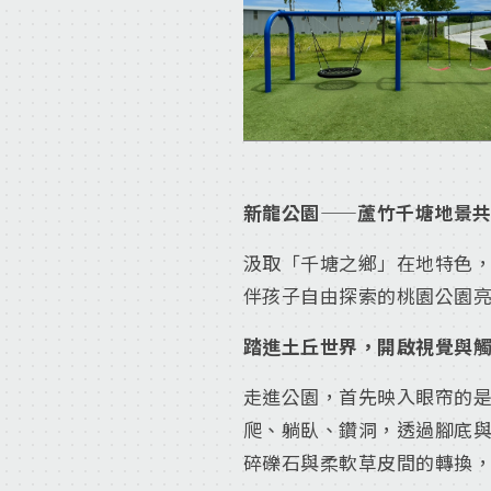
新龍公園——蘆竹千塘地景
汲取「千塘之鄉」在地特色
伴孩子自由探索的桃園公園
踏進土丘世界，開啟視覺與
走進公園，首先映入眼帘的是
爬、躺臥、鑽洞，透過腳底
碎礫石與柔軟草皮間的轉換