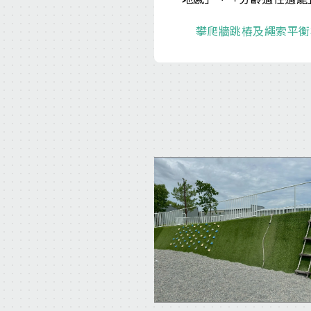
攀爬牆
跳樁及繩索平衡