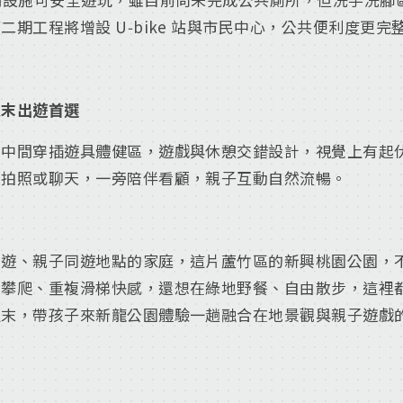
期工程將增設 U‑bike 站與市民中心，公共便利度更完
週末出遊首選
，中間穿插遊具體健區，遊戲與休憩交錯設計，視覺上有起
、拍照或聊天，一旁陪伴看顧，親子互動自然流暢。
出遊、親子同遊地點的家庭，這片蘆竹區的新興桃園公園，
丘攀爬、重複滑梯快感，還想在綠地野餐、自由散步，這裡
週末，帶孩子來新龍公園體驗一趟融合在地景觀與親子遊戲