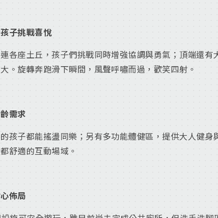
發孩子挑戰喜悅
串連各座土丘，孩子們挑戰同時增強協調與勇氣；頂端還有
最大。旋轉奔跑滑下瞬間，風聲呼嘯而過，歡笑四射。
全齡需求
齡的孩子都能搖盪同樂；另有多功能體健區，提供大人健身
友都舒適的互動場域。
貼心佈局
明設施可安全遊玩，雖目前尚未完成公共廁所，但洗手洗腳