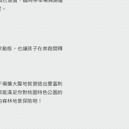
整。
伏動態，也讓孩子在奔跑間釋
不需擴大腹地就營造出豐富刺
都能滿足你對桃園特色公園的
的森林地景探險吧！