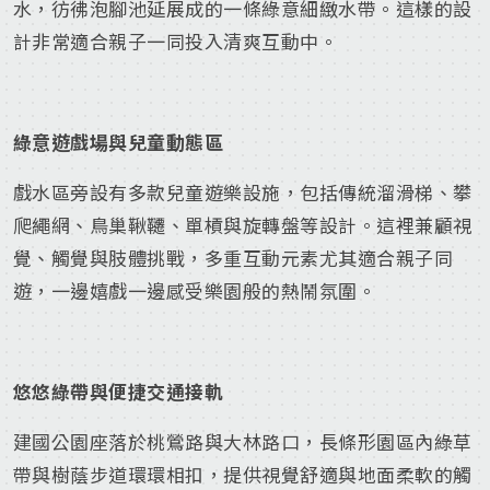
水，彷彿泡腳池延展成的一條綠意細緻水帶。這樣的設
計非常適合親子一同投入清爽互動中。
綠意遊戲場與兒童動態區
戲水區旁設有多款兒童遊樂設施，包括傳統溜滑梯、攀
爬繩網、鳥巢鞦韆、單槓與旋轉盤等設計。這裡兼顧視
覺、觸覺與肢體挑戰，多重互動元素尤其適合親子同
遊，一邊嬉戲一邊感受樂園般的熱鬧氛圍。
悠悠綠帶與便捷交通接軌
建國公園座落於桃鶯路與大林路口，長條形園區內綠草
帶與樹蔭步道環環相扣，提供視覺舒適與地面柔軟的觸